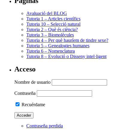
Páginas
Avaluació del BLOG
Tutoria 1 – Articles científics
Tutoria 10 – Selecció natural
Tutoria 2 – Què és ciència?
Tutoria 3 – Biomolècules
Tutoria 4 – Per què hauríem de tindre sexe?
Tutoria 5 – Genealogies humanes
Tutoria 6 – Nomenclatura
Tutoria 8 – Evolució o Disseny intel·ligent
Acceso
Nombre de usuario
Contraseña
Recuérdame
Contraseña perdida